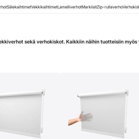
rhot
Sälekaihtimet
Vekkikaihtimet
Lamelliverhot
Markiisit
Zip-rullaverho
Verhokis
vekkiverhot sekä verhokiskot. Kaikkiin näihin tuotteisiin myös 