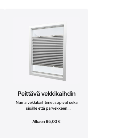
Peittävä vekkikaihdin
Nämä vekkikaihtimet sopivat sekä
sisälle että parvekkeen
alakaihtimiksi. Kaihdin sisältää aina
kattokiinnikkeet. Yksityisyyttä
Alkaen
95,00
€
tinkimättä valosta: Säädä kaihtimia
alhaalta ylös tai ylhäältä alas. Voit
peittää vain alaosan suojautuaksesi