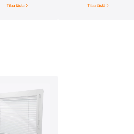
aiheuttamaa irtaimiston
alkoiset ja kangasvärit
Tilaa tästä
Tilaa tästä
haalistumista. Katso kankaiden
aupassa musta, valkoinen ja
tarkempia tietoja ja ominaisuuksia
. Saatavilla myös lukuisia
”Tietoa kankaista” -välilehdeltä.Voit
muita kangasvärejä.
tilata Screen rullaverhon kankaiden
mallipalat
sivun alareunassa olevan
yhteydenottolomakkeen
kautta.Screen rullaverho on
saatavilla sähkö- tai käsikäyttöisellä
mekanismilla. Myös puhelinohjaus
on saatavilla, joten voi säätää
verhojasi myös etänä tai asettaa ajat,
milloin kankaat säätyvät
automaattisesti. Näin myös kotisi
viilennystarve vähenee!