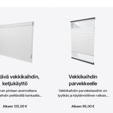
ihtimen voi kiinnittää joko
seinään tai kattoon.
tävä vekkikaihdin,
Vekkikaihdin
ketjukäyttö
parvekkeelle
nan pintaan asennettava
Vekkikaihdin parvekelaseihin on
ihdin peittävällä kankaalla.
tyylikäs ja käytännöllinen ratkaisu
etään ketjumekanismilla
näkösuojaksi sekä säätämään valon
hon tapaan, jolloin alaprofiili
ja auringonvalon tuomaa lämmön
Alkaen
125,00
€
Alkaen
95,00
€
liikkuu ylä-
määrää. Se asennetaan suoraan