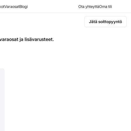
kot
Varaosat
Blogi
Ota yhteyttä
Oma tili
Jätä soittopyyntö
varaosat ja lisävarusteet.