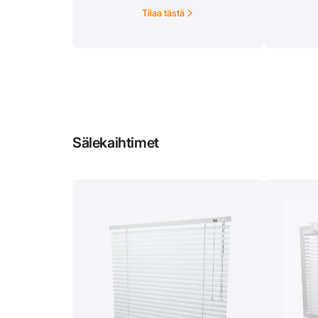
ketjukäyttöisiä.
v
Tilaa tästä
verkkok
harmaa
Sälekaihtimet