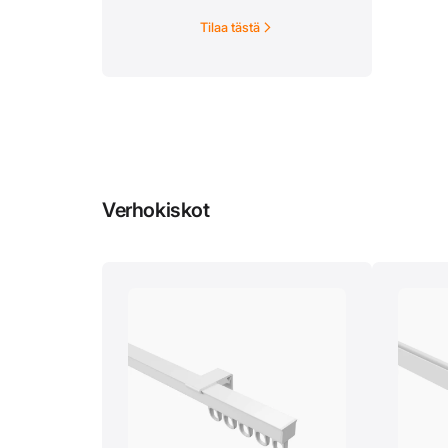
kangas ei läpäise valoa lainkaan.
Tilaa tästä
Verhokiskot