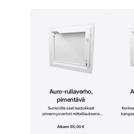
Auro-rullaverho,
A
pimentävä
Sunlocilta saat laadukkaat
Korkea
pimennysverhot mittatilauksena
kangas 
juuri sinun tarpeesi mukaan. Auro-
yksityis
verhot asennetaan avattavan
Rulla
Alkaen
65,00
€
ikkunan väliin ja ne ovat
väliin.M