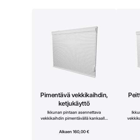
sälekaihtimen voi kiinnittää joko
säleka
seinään tai kattoon.
Pimentävä vekkikaihdin,
Peit
ketjukäyttö
Ikkunan pintaan asennettava
Ikku
vekkikaihdin pimentävällä kankaalla.
vekkika
Käytetään ketjumekanismilla
Käyt
rullaverhon tapaan, jolloin alaprofiili
rullaver
Alkaen
160,00
€
liikkuu ylä-