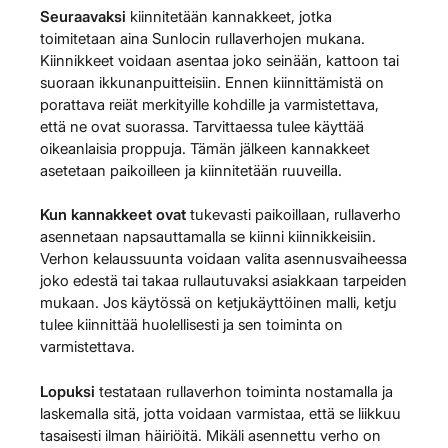
Seuraavaksi
kiinnitetään kannakkeet, jotka
toimitetaan aina Sunlocin rullaverhojen mukana.
Kiinnikkeet voidaan asentaa joko seinään, kattoon tai
suoraan ikkunanpuitteisiin. Ennen kiinnittämistä on
porattava reiät merkityille kohdille ja varmistettava,
että ne ovat suorassa. Tarvittaessa tulee käyttää
oikeanlaisia proppuja. Tämän jälkeen kannakkeet
asetetaan paikoilleen ja kiinnitetään ruuveilla.
Kun kannakkeet ovat
tukevasti paikoillaan, rullaverho
asennetaan napsauttamalla se kiinni kiinnikkeisiin.
Verhon kelaussuunta voidaan valita asennusvaiheessa
joko edestä tai takaa rullautuvaksi asiakkaan tarpeiden
mukaan. Jos käytössä on ketjukäyttöinen malli, ketju
tulee kiinnittää huolellisesti ja sen toiminta on
varmistettava.
Lopuksi
testataan rullaverhon toiminta nostamalla ja
laskemalla sitä, jotta voidaan varmistaa, että se liikkuu
tasaisesti ilman häiriöitä. Mikäli asennettu verho on