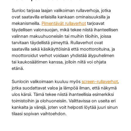
Sunloc tarjoaa laajan valikoiman rullaverhoja, jotka
ovat saatavilla erilaisilla kankaan ominaisuuksilla ja
mekanismeilla.
Pimentävät rullaverhot
tarjoavat
täydellisen valonsuojan, mikä tekee niistä ihanteellisen
valinnan makuuhuoneisiin tai muihin tiloihin, joissa
tarvitaan täydellistä pimeyttä. Rullaverhot ovat
saatavilla sekä käsikäyttöisinä että moottoroituina, ja
moottoroidut verhot voidaan yhdistää älypuhelimen
tai kaukosäätimen kanssa, jolloin niitä voi ohjata
etänä.
Sunlocin valikoimaan kuuluu myös
screen-rullaverhot
,
jotka suodattavat valoa ja lämpöä ilman, että näkymä
ulos kärsii. Tämä tekee niistä ihanteellisia esimerkiksi
toimistoihin ja olohuoneisiin. Valittavissa on useita eri
kankaita ja värejä, joten voit helposti löytää juuri sinun
tilaasi sopivan vaihtoehdon.